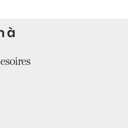
m à
esoires