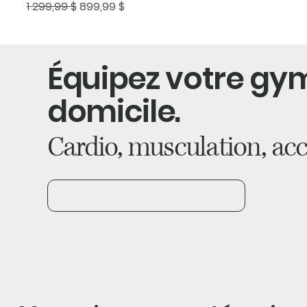
Prix original
Prix promotionnel
1 299,99 $
899,99 $
Équipez votre gy
domicile.
Cardio, musculation, acc
Créer votre soumission